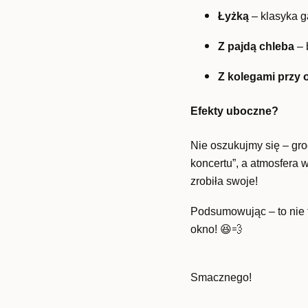
Łyżką
– klasyka g
Z pajdą chleba
– 
Z kolegami przy 
Efekty uboczne?
Nie oszukujmy się – gr
koncertu”, a atmosfera 
zrobiła swoje!
Podsumowując – to nie t
okno! 😆💨
Smacznego!