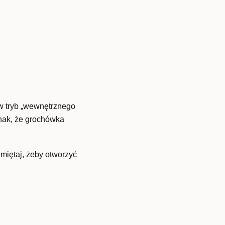
 w tryb „wewnętrznego
znak, że grochówka
miętaj, żeby otworzyć