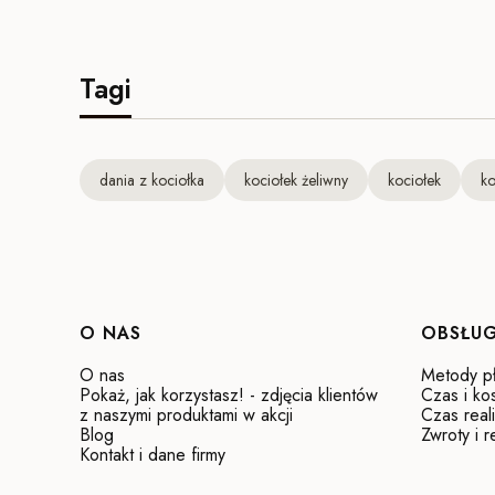
Tagi
dania z kociołka
kociołek żeliwny
kociołek
ko
Linki w stopce
O NAS
OBSŁUG
O nas
Metody pł
Pokaż, jak korzystasz! - zdjęcia klientów
Czas i ko
z naszymi produktami w akcji
Czas real
Blog
Zwroty i 
Kontakt i dane firmy