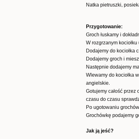
Natka pietruszki, posiek
Przygotowanie:
Groch łuskamy i dokład
W rozgrzanym kociołku 
Dodajemy do kociołka ce
Dodajemy groch i miesza
Następnie dodajemy mar
Wlewamy do kociołka wod
angielskie.
Gotujemy całość przez 
czasu do czasu sprawdza
Po ugotowaniu grochówk
Grochówkę podajemy gor
Jak ją jeść?