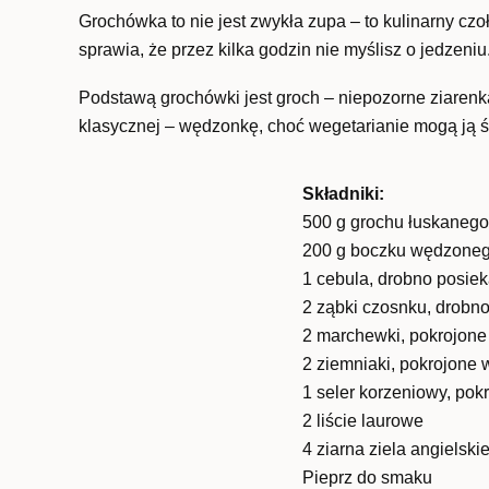
Grochówka to nie jest zwykła zupa – to kulinarny czoł
sprawia, że przez kilka godzin nie myślisz o jedzeniu
Podstawą grochówki jest groch – niepozorne ziarenk
klasycznej – wędzonkę, choć wegetarianie mogą ją
Składniki:
500 g grochu łuskaneg
200 g boczku wędzoneg
1 cebula, drobno posie
2 ząbki czosnku, drobn
2 marchewki, pokrojone
2 ziemniaki, pokrojone 
1 seler korzeniowy, pok
2 liście laurowe
4 ziarna ziela angielsk
Pieprz do smaku