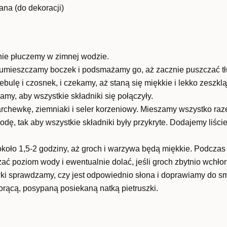
ana (do dekoracji)
nie płuczemy w zimnej wodzie.
umieszczamy boczek i podsmażamy go, aż zacznie puszczać tł
bulę i czosnek, i czekamy, aż staną się miękkie i lekko zeszklą
my, aby wszystkie składniki się połączyły.
chewkę, ziemniaki i seler korzeniowy. Mieszamy wszystko raz
ę, tak aby wszystkie składniki były przykryte. Dodajemy liście
około 1,5-2 godziny, aż groch i warzywa będą miękkie. Podczas
ć poziom wody i ewentualnie dolać, jeśli groch zbytnio wchłon
i sprawdzamy, czy jest odpowiednio słona i doprawiamy do sm
ącą, posypaną posiekaną natką pietruszki.