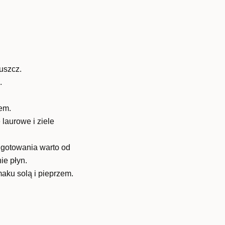
uszcz.
.
em.
 laurowe i ziele
 gotowania warto od
ie płyn.
aku solą i pieprzem.