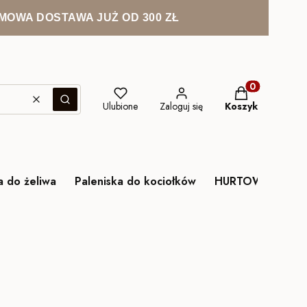
MOWA DOSTAWA JUŻ OD 300 ZŁ
Produkty w kos
Wyczyść
Szukaj
Ulubione
Zaloguj się
Koszyk
a do żeliwa
Paleniska do kociołków
HURTOWNIA