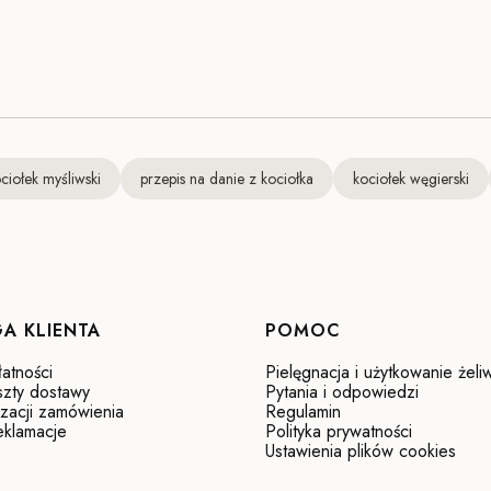
ciołek myśliwski
przepis na danie z kociołka
kociołek węgierski
A KLIENTA
POMOC
atności
Pielęgnacja i użytkowanie żeli
szty dostawy
Pytania i odpowiedzi
izacji zamówienia
Regulamin
reklamacje
Polityka prywatności
Ustawienia plików cookies