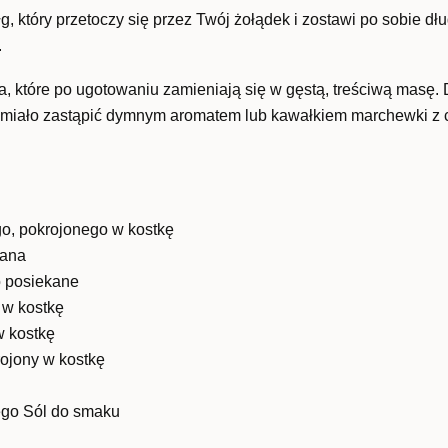
g, który przetoczy się przez Twój żołądek i zostawi po sobie dłu
.
a, które po ugotowaniu zamieniają się w gęstą, treściwą masę.
 śmiało zastąpić dymnym aromatem lub kawałkiem marchewki z 
o
o, pokrojonego w kostkę
kana
o posiekane
 w kostkę
w kostkę
rojony w kostkę
iego Sól do smaku